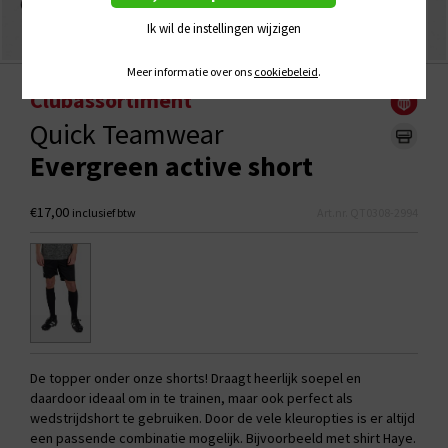
Ik wil de instellingen wijzigen
Meer informatie over ons
cookiebeleid
.
Clubassortiment
Quick Teamwear
Evergreen active short
€17,00
inclusief btw
Art.nr. QT0308-2994
De topper onder onze shorts! Draagt heerlijk soepel en
daardoor ideaal om in te trainen, maar ook perfect als
wedstrijdshort te gebruiken. Door de vele kleuropties is er altijd
een passende combinatie mogelijk. Bijvoorbeeld met shirt Haye.