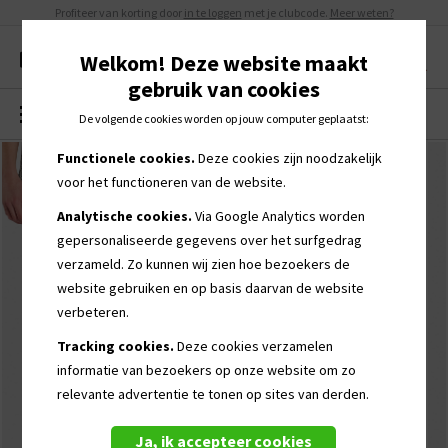
Profiteer van korting door
in te loggen
met je clubcode.
Meer weten?
Welkom! Deze website maakt
gebruik van cookies
MENU
0
De volgende cookies worden op jouw computer geplaatst:
Functionele cookies.
Deze cookies zijn noodzakelijk
voor het functioneren van de website.
Analytische cookies.
Via Google Analytics worden
gepersonaliseerde
gegevens over het surfgedrag
verzameld. Zo kunnen wij zien hoe bezoekers de
website gebruiken en op basis daarvan de website
verbeteren.
Tracking cookies.
Deze cookies verzamelen
informatie van bezoekers op onze website om zo
relevante advertentie te tonen op sites van derden.
Ja, ik accepteer cookies